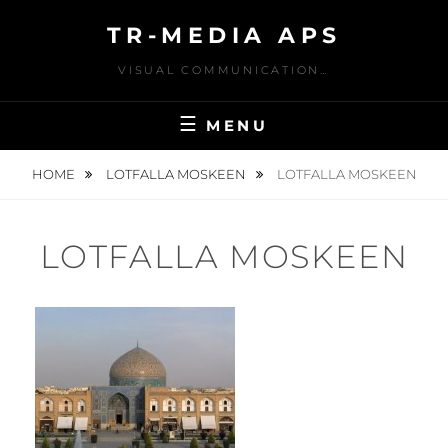
Skip
TR-MEDIA APS
to
content
VISUAL COMMUNICATION…
MENU
HOME
LOTFALLA MOSKEEN
LOTFALLA MOSKEEN
LOTFALLA MOSKEEN