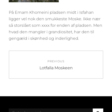
På Emam Khomeini pladsen midt i Isfahan
ligger vel nok den smukkeste Moske. Ikke nær
så storslået som xxxx for enden af pladsen. Men
hvad den mangler i grandiositet, har den til
gengæld i skønhed og inderlighed.
Post
PREVIOUS
navigation
Previous
Lotfalla Moskeen
post:
S
Search