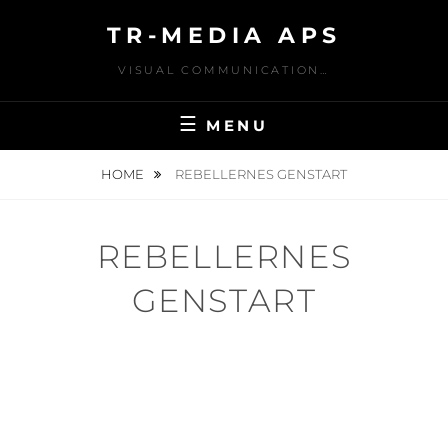
Skip
TR-MEDIA APS
to
content
VISUAL COMMUNICATION…
MENU
HOME
REBELLERNES GENSTART
REBELLERNES
GENSTART