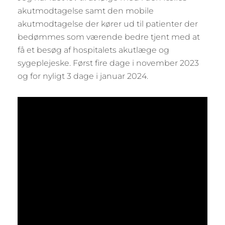
akutmodtagelse samt den mobile
akutmodtagelse der kører ud til patienter der
bedømmes som værende bedre tjent med at
få et besøg af hospitalets akutlæge og
sygeplejeske. Først fire dage i november 2023
og for nyligt 3 dage i januar 2024.